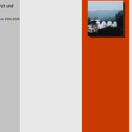
nzt und
rix
2004-2026